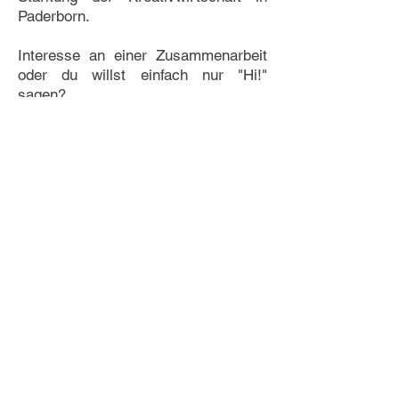
Paderborn.
Interesse an einer Zusammenarbeit
oder du willst einfach nur "Hi!"
sagen?
hello@matthias-de-jong.de
Ich freue mich auf den Kontakt!
Software
After Effects, Cinema 4d (mit
Redshift), Photoshop, Illustrator,