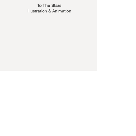
To The Stars
Illustration & Animation
Toloka - Rebuilding Ukraine
Design & Animation